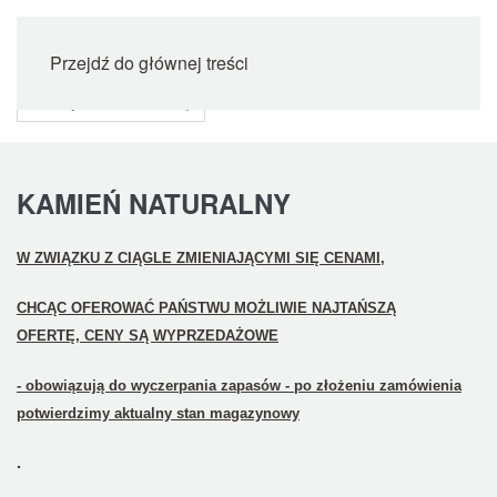
Przejdź do głównej treści
KAMIEŃ NATURALNY
W ZWIĄZKU Z CIĄGLE ZMIENIAJĄCYMI SIĘ CENAMI,
CHCĄC OFEROWAĆ PAŃSTWU MOŻLIWIE NAJTAŃSZĄ
OFERTĘ,
CENY SĄ WYPRZEDAŻOWE
- obowiązują do wyczerpania zapasów - po złożeniu zamówienia
potwierdzimy aktualny stan magazynowy
.