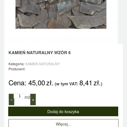
KAMIEŃ NATURALNY WZÓR 6
Kategoria:
KAMIEŃ NATURALNY
Producent:
Cena:
45,00
zł.
8,41
zł.
(w tym VAT:
)
m2
−
+
Więcej...