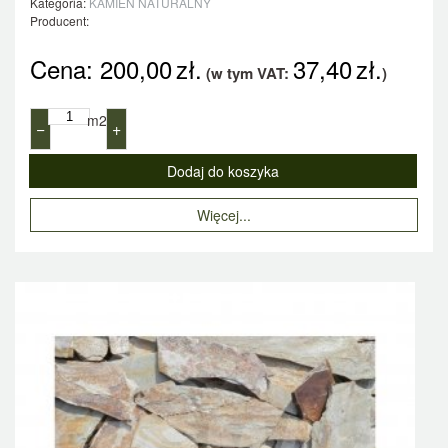
Kategoria:
KAMIEŃ NATURALNY
Producent:
Cena:
200,00
zł.
37,40
zł.
(w tym VAT:
)
m2
−
+
Więcej...