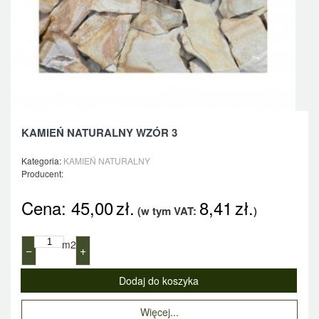
KAMIEŃ NATURALNY WZÓR 3
Kategoria:
KAMIEŃ NATURALNY
Producent:
Cena:
45,00
zł.
8,41
zł.
(w tym VAT:
)
m2
−
+
Więcej...