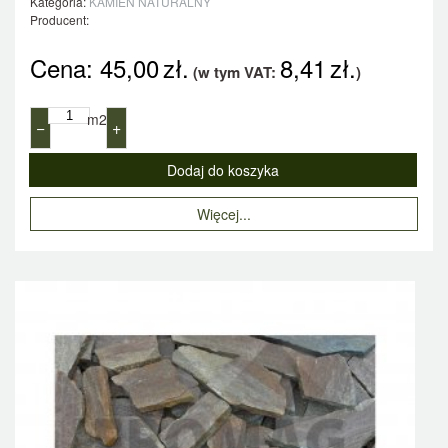
Kategoria:
KAMIEŃ NATURALNY
Producent:
Cena:
45,00
zł.
8,41
zł.
(w tym VAT:
)
m2
−
+
Więcej...