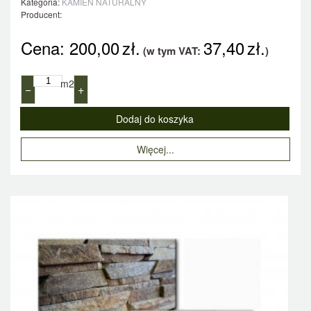
Kategoria:
KAMIEŃ NATURALNY
Producent:
Cena:
200,00
zł.
37,40
zł.
(w tym VAT:
)
m2
−
+
Więcej...