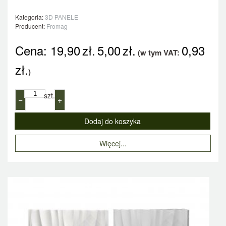
Kategoria:
3D PANELE
Producent:
Fromag
Cena:
19,90
zł.
5,00
zł.
0,93
(w tym VAT:
zł.
)
szt.
−
+
Więcej...