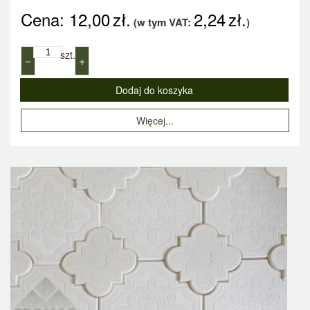
Cena:
12,00
zł.
2,24
zł.
(w tym VAT:
)
szt.
−
+
Więcej...