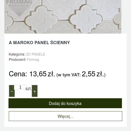
A MAROKO PANEL ŚCIENNY
Kategoria:
3D PANELE
Producent:
Fromag
Cena:
13,65
zł.
2,55
zł.
(w tym VAT:
)
szt.
−
+
Więcej...