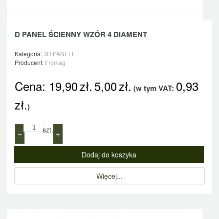
D PANEL ŚCIENNY WZÓR 4 DIAMENT
Kategoria:
3D PANELE
Producent:
Fromag
Cena:
19,90
zł.
5,00
zł.
0,93
(w tym VAT:
zł.
)
szt.
−
+
Więcej...