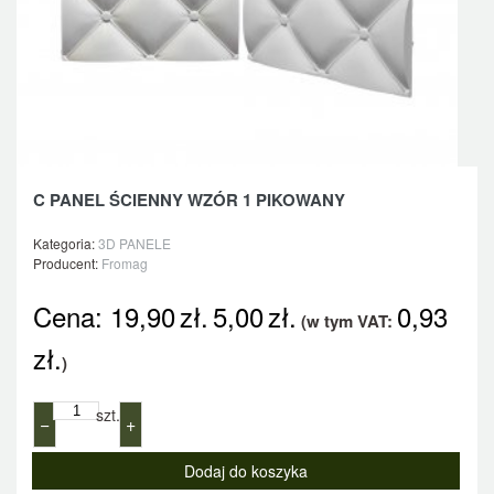
C PANEL ŚCIENNY WZÓR 1 PIKOWANY
Kategoria:
3D PANELE
Producent:
Fromag
Cena:
19,90
zł.
5,00
zł.
0,93
(w tym VAT:
zł.
)
szt.
−
+