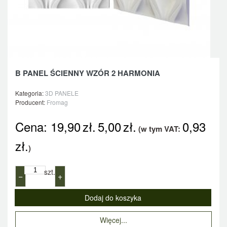
B PANEL ŚCIENNY WZÓR 2 HARMONIA
Kategoria:
3D PANELE
Producent:
Fromag
Cena:
19,90
zł.
5,00
zł.
0,93
(w tym VAT:
zł.
)
szt.
−
+
Więcej...