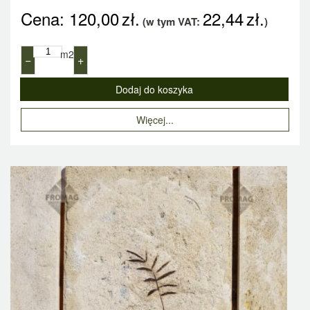
Cena:
120,00
zł.
22,44
zł.
(w tym VAT:
)
m2
−
+
Więcej...