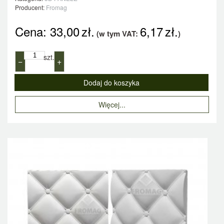
Producent:
Fromag
Cena:
33,00
zł.
6,17
zł.
(w tym VAT:
)
szt.
−
+
Więcej...