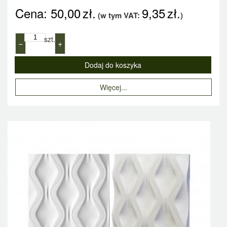
Cena:
50,00
zł.
9,35
zł.
(w tym VAT:
)
szt.
−
+
Więcej...