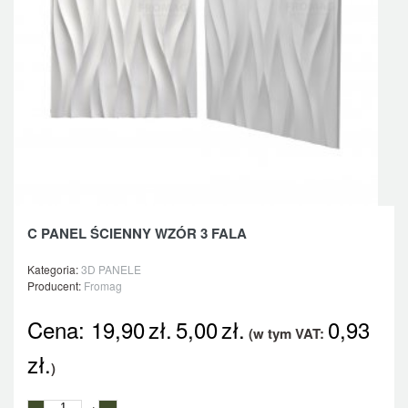
C PANEL ŚCIENNY WZÓR 3 FALA
Kategoria:
3D PANELE
Producent:
Fromag
Cena:
19,90
zł.
5,00
zł.
0,93
(w tym VAT:
zł.
)