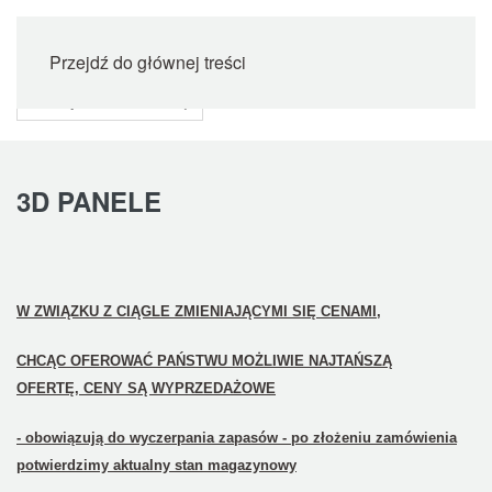
Przejdź do głównej treści
3D PANELE
W ZWIĄZKU Z CIĄGLE ZMIENIAJĄCYMI SIĘ CENAMI,
CHCĄC OFEROWAĆ PAŃSTWU MOŻLIWIE NAJTAŃSZĄ
OFERTĘ,
CENY SĄ WYPRZEDAŻOWE
- obowiązują do wyczerpania zapasów - po złożeniu zamówienia
potwierdzimy aktualny stan magazynowy