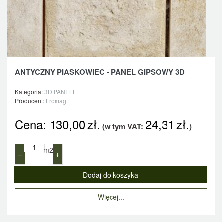
ANTYCZNY PIASKOWIEC - PANEL GIPSOWY 3D
Kategoria:
3D PANELE
Producent:
Fromag
Cena:
130,00
zł.
24,31
zł.
(w tym VAT:
)
m2
−
+
Więcej...