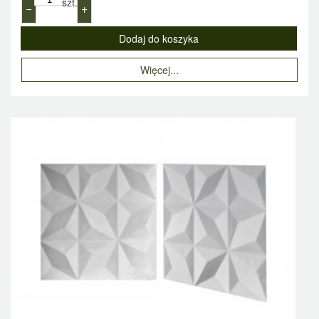
szt.
−
+
Więcej...