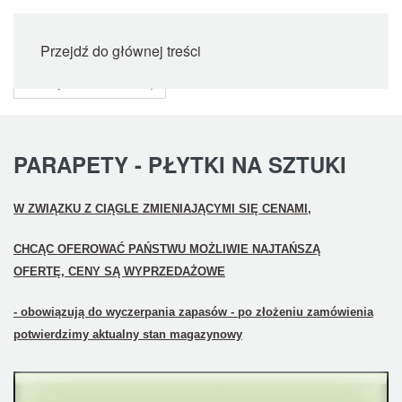
Przejdź do głównej treści
PARAPETY - PŁYTKI NA SZTUKI
W ZWIĄZKU Z CIĄGLE ZMIENIAJĄCYMI SIĘ CENAMI,
CHCĄC OFEROWAĆ PAŃSTWU MOŻLIWIE NAJTAŃSZĄ
OFERTĘ,
CENY SĄ WYPRZEDAŻOWE
- obowiązują do wyczerpania zapasów - po złożeniu zamówienia
potwierdzimy aktualny stan magazynowy