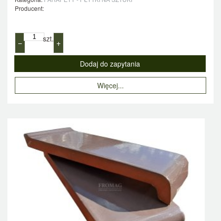
Producent:
szt.
−
+
Więcej...