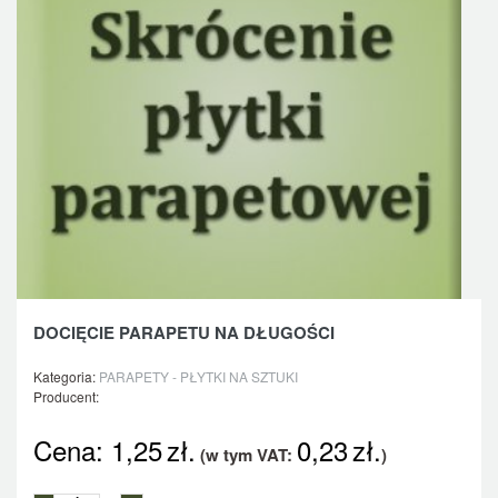
DOCIĘCIE PARAPETU NA DŁUGOŚCI
Kategoria:
PARAPETY - PŁYTKI NA SZTUKI
Producent:
Cena:
1,25
zł.
0,23
zł.
(w tym VAT:
)