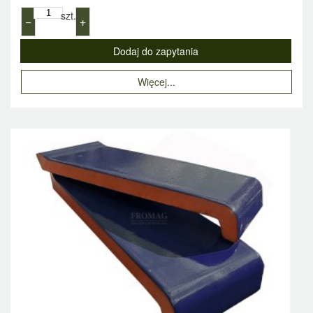
szt.
−
+
Więcej...