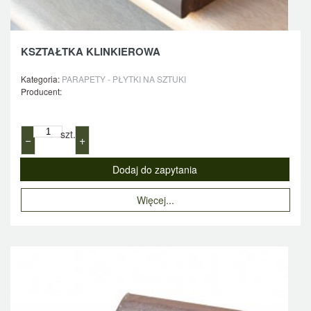
KSZTAŁTKA KLINKIEROWA
Kategoria:
PARAPETY - PŁYTKI NA SZTUKI
Producent:
szt.
−
+
Więcej...