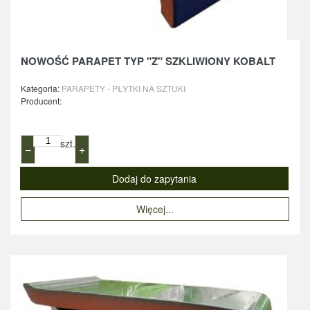
NOWOŚĆ PARAPET TYP "Z" SZKLIWIONY KOBALT
Kategoria:
PARAPETY - PŁYTKI NA SZTUKI
Producent:
szt.
−
+
Więcej...