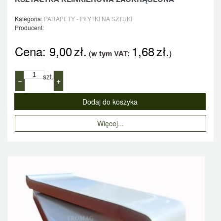
Kategoria:
PARAPETY - PŁYTKI NA SZTUKI
Producent:
Cena:
9,00
zł.
1,68
zł.
(w tym VAT:
)
szt.
−
+
Więcej...