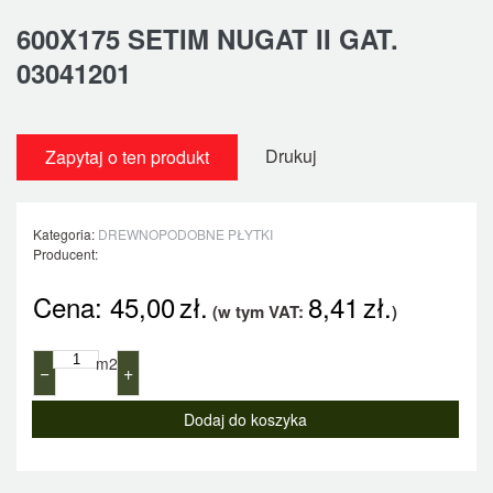
600X175 SETIM NUGAT II GAT.
03041201
Drukuj
Zapytaj o ten produkt
Kategoria:
DREWNOPODOBNE PŁYTKI
Producent:
Cena:
45,00
zł.
8,41
zł.
(w tym VAT:
)
m2
−
+