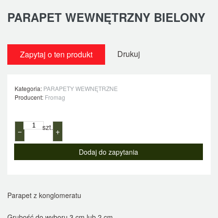
PARAPET WEWNĘTRZNY BIELONY
Drukuj
Zapytaj o ten produkt
Kategoria:
PARAPETY WEWNĘTRZNE
Producent:
Fromag
szt.
−
+
Parapet z konglomeratu
Grubość do wyboru 3 cm lub 2 cm